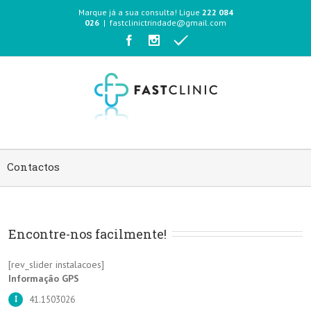
Marque já a sua consulta! Ligue
222 084
026
|
fastclinictrindade@gmail.com
Contactos
Encontre-nos facilmente!
[rev_slider instalacoes]
Informação GPS
41.1503026