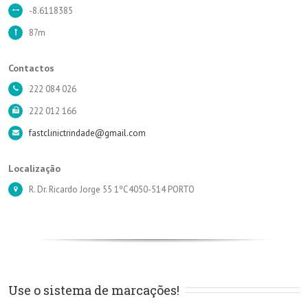
-8.6118385
87m
Contactos
222 084 026
222 012 166
fastclinictrindade@gmail.com
Localização
R. Dr. Ricardo Jorge 55 1ºC4050-514 PORTO
Use o sistema de marcações!