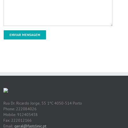
Rua Dr. Ricardo Jorge, 55 1ºC 4050-514 Porto
Phone: 222084026
Mobile: 912405438
Fax: 222012166
Email:
geral@fastclinic.pt