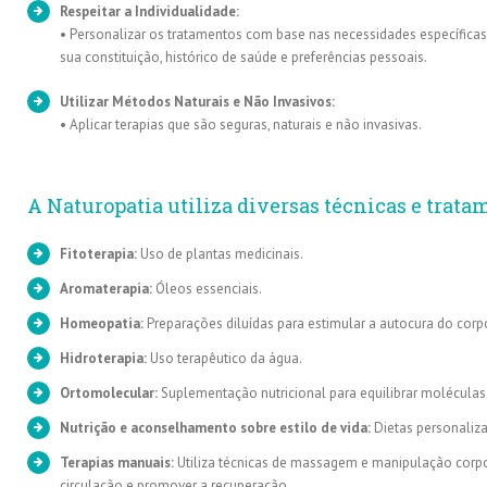
Respeitar a Individualidade:
• Personalizar os tratamentos com base nas necessidades específicas 
sua constituição, histórico de saúde e preferências pessoais.
Utilizar Métodos Naturais e Não Invasivos:
• Aplicar terapias que são seguras, naturais e não invasivas.
A Naturopatia utiliza diversas técnicas e trata
Fitoterapia:
Uso de plantas medicinais.
Aromaterapia:
Óleos essenciais.
Homeopatia:
Preparações diluídas para estimular a autocura do corp
Hidroterapia:
Uso terapêutico da água.
Ortomolecular:
Suplementação nutricional para equilibrar moléculas
Nutrição e aconselhamento sobre estilo de vida:
Dietas personaliza
Terapias manuais:
Utiliza técnicas de massagem e manipulação corpor
circulação e promover a recuperação.