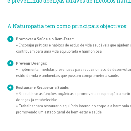
e prevenindo doenças através de métodos natura
A Naturopatia tem como principais objectivos:
Promover a Saúde e o Bem-Estar:
• Encorajar práticas e hábitos de estilo de vida saudáveis que ajud
contribuam para uma vida equilibrada e harmoniosa.
Prevenir Doenças:
• Implementar medidas preventivas para reduzir o risco de desenvol
estilo de vida e ambientais que possam comprometer a saúde.
Restaurar e Recuperar a Saúde:
• Reequilibrar as funções orgânicas e promover a recuperação a parti
doenças já estabelecidas.
• Trabalhar para restaurar o equilíbrio interno do corpo e a harmonia 
promovendo um estado geral de bem-estar e saúde.