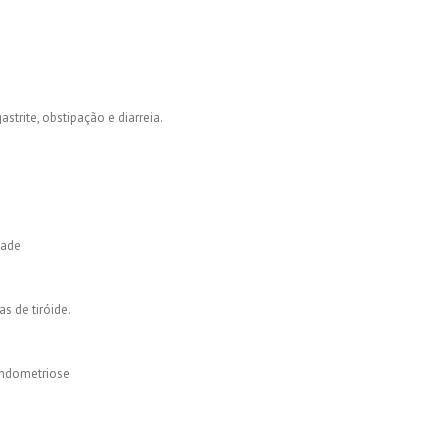
astrite, obstipação e diarreia.
dade
s de tiróide.
 endometriose