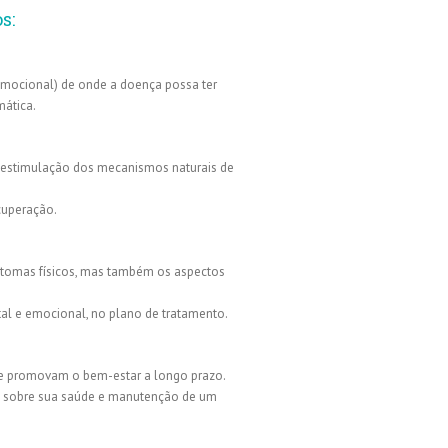
s:
e emocional) de onde a doença possa ter
mática.
da estimulação dos mecanismos naturais de
ecuperação.
ntomas físicos, mas também os aspectos
tal e emocional, no plano de tratamento.
que promovam o bem-estar a longo prazo.
s sobre sua saúde e manutenção de um