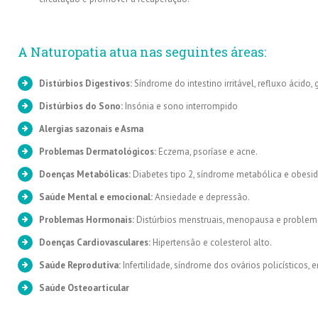
A Naturopatia atua nas seguintes áreas:
Distúrbios Digestivos:
Síndrome do intestino irritável, refluxo ácido, g
Distúrbios do Sono:
Insónia e sono interrompido
Alergias sazonais e Asma
Problemas Dermatológicos:
Eczema, psoríase e acne.
Doenças Metabólicas:
Diabetes tipo 2, síndrome metabólica e obesi
Saúde Mental e emocional:
Ansiedade e depressão.
Problemas Hormonais:
Distúrbios menstruais, menopausa e problema
Doenças Cardiovasculares:
Hipertensão e colesterol alto.
Saúde Reprodutiva:
Infertilidade, síndrome dos ovários policísticos,
Saúde Osteoarticular