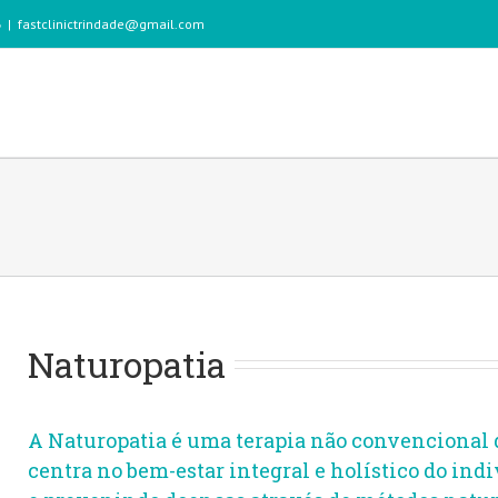
6
|
fastclinictrindade@gmail.com
Naturopatia
A Naturopatia é uma terapia não convencional 
centra no bem-estar integral e holístico do in