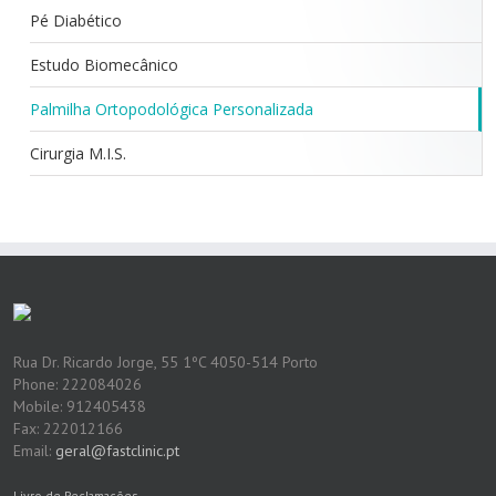
Pé Diabético
Estudo Biomecânico
Palmilha Ortopodológica Personalizada
Cirurgia M.I.S.
Rua Dr. Ricardo Jorge, 55 1ºC 4050-514 Porto
Phone: 222084026
Mobile: 912405438
Fax: 222012166
Email:
geral@fastclinic.pt
Livro de Reclamações