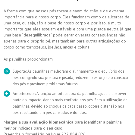
A forma com que nossos pés tocam e saem do chão é de extrema
importância para o nosso corpo. Eles funcionam como os alicerces de
uma casa, ou seja, são a base do nosso corpo e, por isso, é muito
importante que eles estejam estáveis e com uma pisada neutra, já que
uma base “desequilibrada” pode gerar diversas consequências não
apenas para o próprio pé, mas também para outras articulações do
corpo como tornozelos, joelhos, ancas e coluna.
As palmilhas proporcionam:
Suporte: As palmilhas melhoram o alinhamento e o equilíbrio dos
pés, corrigindo sua postura e pisada, reduzem o esforço e o cansaço
dos pés e previnem problemas futuros.
Amortecedor: A função amortecedora da palmilha ajuda a absorver
parte do impacto, dando mais conforto aos pés. Sem a utilização de
palmilhas, devido ao choque de cada passo, ocorre distensão nos
pés, resultando em pés cansados e doridos.
Marque a sua
avaliação biomecânica
para identificar a palmilha
melhor indicada para o seu caso.
Preencha o formulário ou ligue 222 084 026