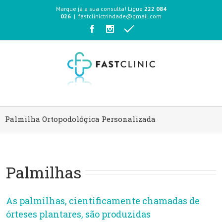
Marque já a sua consulta! Ligue
222 084
026
|
fastclinictrindade@gmail.com
Palmilha Ortopodológica Personalizada
Palmilhas
As palmilhas, cientificamente chamadas de
órteses plantares, são produzidas