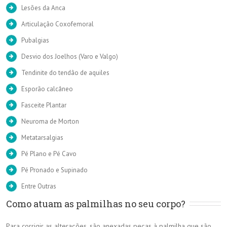
Lesões da Anca
Articulação Coxofemoral
Pubalgias
Desvio dos Joelhos (Varo e Valgo)
Tendinite do tendão de aquiles
Esporão calcâneo
Fasceite Plantar
Neuroma de Morton
Metatarsalgias
Pé Plano e Pé Cavo
Pé Pronado e Supinado
Entre Outras
Como atuam as palmilhas no seu corpo?
Para corrigir as alterações, são anexadas peças à palmilha que são